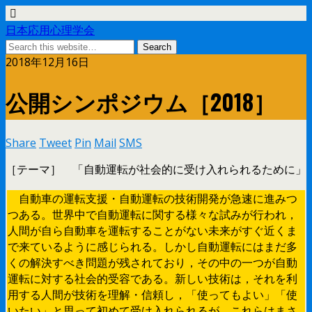
日本応用心理学会
2018年12月16日
公開シンポジウム［2018］
Share
Tweet
Pin
Mail
SMS
［テーマ］ 「自動運転が社会的に受け入れられるために」
自動車の運転支援・自動運転の技術開発が急速に進みつ
つある。世界中で自動運転に関する様々な試みが行われ，
人間が自ら自動車を運転することがない未来がすぐ近くま
で来ているように感じられる。しかし自動運転にはまだ多
くの解決すべき問題が残されており，その中の一つが自動
運転に対する社会的受容である。新しい技術は，それを利
用する人間が技術を理解・信頼し，「使ってもよい」「使
いたい」と思って初めて受け入れられるが，これらはまさ