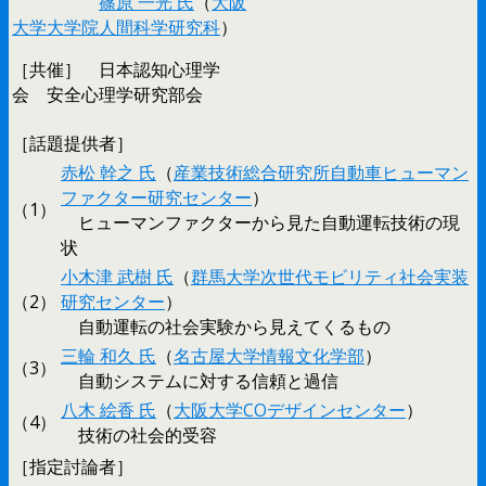
篠原 一光 氏
（
大阪
大学大学院人間科学研究科
）
［共催］ 日本認知心理学
会 安全心理学研究部会
［話題提供者］
赤松 幹之 氏
（
産業技術総合研究所自動車ヒューマン
ファクター研究センター
）
（1）
ヒューマンファクターから見た自動運転技術の現
状
小木津 武樹 氏
（
群馬大学次世代モビリティ社会実装
（2）
研究センター
）
自動運転の社会実験から見えてくるもの
三輪 和久 氏
（
名古屋大学情報文化学部
）
（3）
自動システムに対する信頼と過信
八木 絵香 氏
（
大阪大学COデザインセンター
）
（4）
技術の社会的受容
［指定討論者］