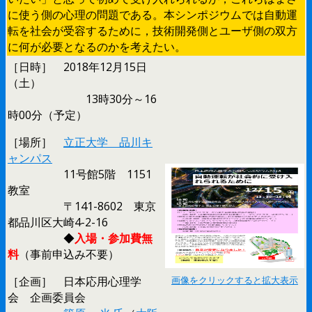
に使う側の心理の問題である。本シンポジウムでは自動運
転を社会が受容するために，技術開発側とユーザ側の双方
に何が必要となるのかを考えたい。
［日時］ 2018年12月15日
（土）
13時30分～16
時00分（予定）
［場所］
立正大学 品川キ
ャンパス
11号館5階 1151
教室
〒141-8602 東京
都品川区大崎4-2-16
◆
入場・参加費無
料
（事前申込み不要）
［企画］ 日本応用心理学
画像をクリックすると拡大表示
会 企画委員会