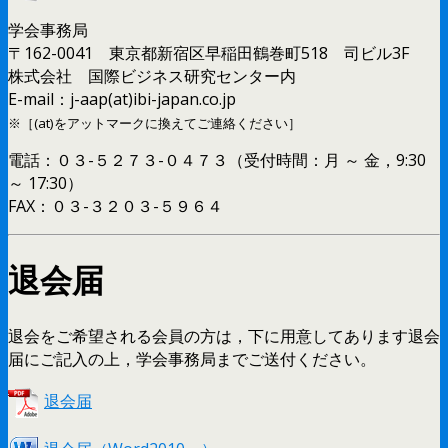
学会事務局
〒162-0041 東京都新宿区早稲田鶴巻町518 司ビル3F
株式会社 国際ビジネス研究センター内
E-mail：j-aap(at)ibi-japan.co.jp
※［(at)をアットマークに換えてご連絡ください］
電話：０３-５２７３-０４７３（受付時間：月 ～ 金，9:30
～ 17:30）
FAX：０３-３２０３-５９６４
退会届
退会をご希望される会員の方は，下に用意してあります退会
届にご記入の上，学会事務局までご送付ください。
退会届