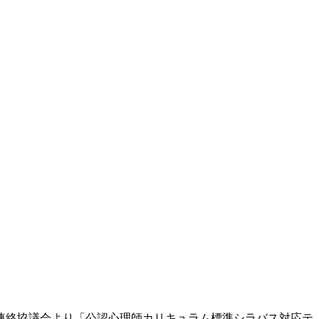
連絡協議会より「公認心理師カリキュラム標準シラバス対応テ