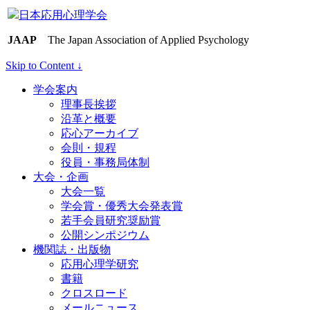
日本応用心理学会
JAAP
The Japan Association of Applied Psychology
Skip to Content ↓
学会案内
理事長挨拶
沿革と概要
応心アーカイブ
会則・規程
役員・事務局体制
大会・企画
大会一覧
学会賞・優秀大会発表賞
若手会員研究奨励賞
公開シンポジウム
機関誌・出版物
応用心理学研究
書籍
クロスロード
メールニュース