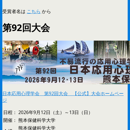
受賞者名は
こちら
から
第92回大会
日本応用心理学会 第92回大会 【公式】大会ホームペー
ジ
日程：
2026年9月12日（土）～13日（日）
開催：
熊本保健科学大学
熊本保健科学大学