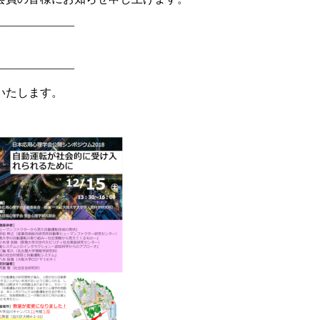
―――――――
―――――――
いたします。