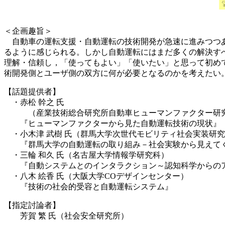
＜企画趣旨＞
自動車の運転支援・自動運転の技術開発が急速に進みつつあ
るように感じられる。しかし自動運転にはまだ多くの解決す
理解・信頼し，「使ってもよい」「使いたい」と思って初め
術開発側とユーザ側の双方に何が必要となるのかを考えたい
【話題提供者】
・赤松 幹之 氏
（産業技術総合研究所自動車ヒューマンファクター研究
『ヒューマンファクターから見た自動運転技術の現状』
・小木津 武樹 氏（群馬大学次世代モビリティ社会実装研
『群馬大学の自動運転の取り組み－社会実験から見えて
・三輪 和久 氏（名古屋大学情報学研究科）
『自動システムとのインタラクション～認知科学からの
・八木 絵香 氏（大阪大学COデザインセンター）
『技術の社会的受容と自動運転システム』
【指定討論者】
芳賀 繁 氏（社会安全研究所）