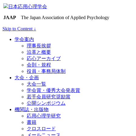
日本応用心理学会
JAAP
The Japan Association of Applied Psychology
Skip to Content ↓
学会案内
理事長挨拶
沿革と概要
応心アーカイブ
会則・規程
役員・事務局体制
大会・企画
大会一覧
学会賞・優秀大会発表賞
若手会員研究奨励賞
公開シンポジウム
機関誌・出版物
応用心理学研究
書籍
クロスロード
メールニュース