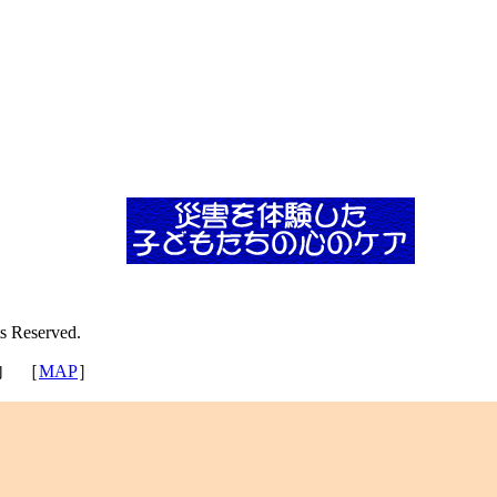
ts Reserved.
内 ［
MAP
］