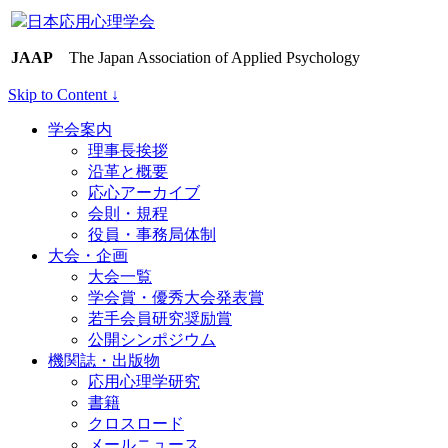
日本応用心理学会
JAAP
The Japan Association of Applied Psychology
Skip to Content ↓
学会案内
理事長挨拶
沿革と概要
応心アーカイブ
会則・規程
役員・事務局体制
大会・企画
大会一覧
学会賞・優秀大会発表賞
若手会員研究奨励賞
公開シンポジウム
機関誌・出版物
応用心理学研究
書籍
クロスロード
メールニュース