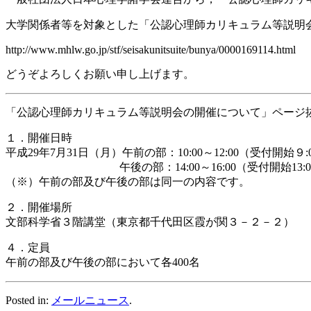
大学関係者等を対象とした「公認心理師カリキュラム等説明
http://www.mhlw.go.jp/stf/seisakunitsuite/bunya/0000169114.html
どうぞよろしくお願い申し上げます。
「公認心理師カリキュラム等説明会の開催について」ページ
１．開催日時
平成29年7月31日（月）午前の部：10:00～12:00（受付開始９:
午後の部：14:00～16:00（受付開始13:0
（※）午前の部及び午後の部は同一の内容です。
２．開催場所
文部科学省３階講堂（東京都千代田区霞が関３－２－２）
４．定員
午前の部及び午後の部において各400名
Posted in:
メールニュース
.