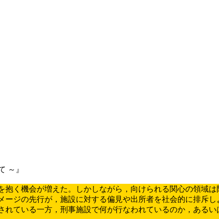
て ～』
心を抱く機会が増えた。しかしながら，向けられる関心の領域
メージの先行が，施設に対する偏見や出所者を社会的に排斥し
されている一方，刑事施設で何が行なわれているのか，あるい