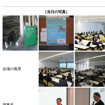
［当日の写真］
会場の風景
理事長