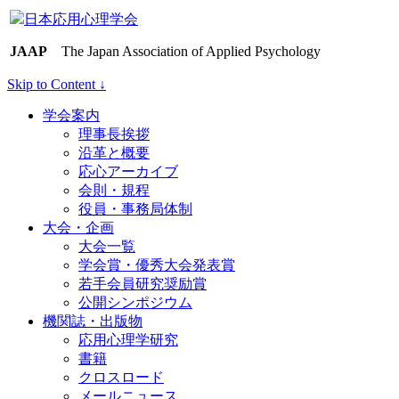
日本応用心理学会
JAAP
The Japan Association of Applied Psychology
Skip to Content ↓
学会案内
理事長挨拶
沿革と概要
応心アーカイブ
会則・規程
役員・事務局体制
大会・企画
大会一覧
学会賞・優秀大会発表賞
若手会員研究奨励賞
公開シンポジウム
機関誌・出版物
応用心理学研究
書籍
クロスロード
メールニュース