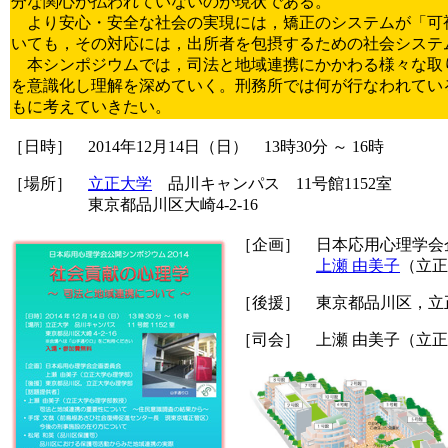
分な関心が払われていないのが現状である。
より安心・安全な社会の実現には，矯正のシステムが「可
いても，その対応には，出所者を包摂するための社会システ
本シンポジウムでは，司法と地域連携にかかわる様々な取
を意識化し理解を深めていく。刑務所では何が行なわれてい
もに考えていきたい。
［日時］ 2014年12月14日（日） 13時30分 ～ 16時
［場所］
立正大学
品川キャンパス 11号館1152室
東京都品川区大崎4-2-16
［企画］ 日本応用心理学会
上瀬 由美子
（立正
［後援］ 東京都品川区，立
［司会］ 上瀬 由美子（立