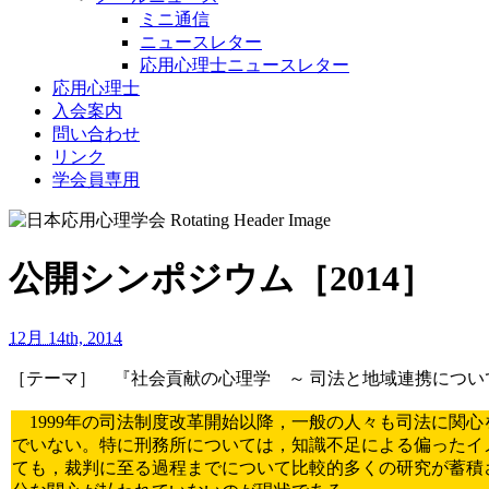
ミニ通信
ニュースレター
応用心理士ニュースレター
応用心理士
入会案内
問い合わせ
リンク
学会員専用
公開シンポジウム［2014］
12月 14th, 2014
［テーマ］ 『社会貢献の心理学 ～ 司法と地域連携につい
1999年の司法制度改革開始以降，一般の人々も司法に関
でいない。特に刑務所については，知識不足による偏ったイ
ても，裁判に至る過程までについて比較的多くの研究が蓄積