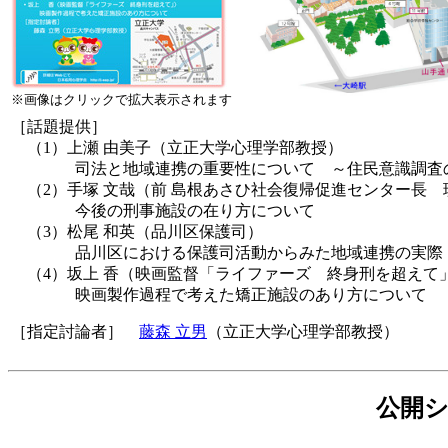
※画像はクリックで拡大表示されます
［話題提供］
（1）上瀬 由美子（立正大学心理学部教授）
司法と地域連携の重要性について ～住民意識調査の
（2）手塚 文哉（前 島根あさひ社会復帰促進センター長 
今後の刑事施設の在り方について
（3）松尾 和英（品川区保護司）
品川区における保護司活動からみた地域連携の実際
（4）坂上 香（映画監督「ライファーズ 終身刑を超えて
映画製作過程で考えた矯正施設のあり方について
［指定討論者］
藤森 立男
（立正大学心理学部教授）
公開