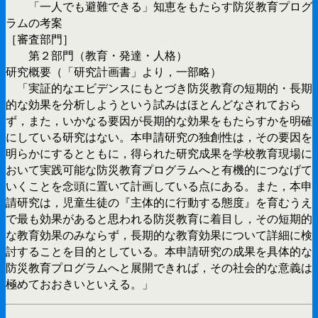
「一人でも避難できる」知恵をもたらす防災教育プログ
ラムの考案
［審査部門］
第２部門（教育・発達・人格）
研究概要（「研究計画書」より，一部略）
「実証的なエビデンスにもとづき防災教育の短期的・長期
的な効果を分析しようという試みはほとんどなされておら
ず，また，いかなる要因が長期的な効果をもたらすかを明確
にしている研究はない。本申請研究の独創性は，その要因を
明らかにするとともに，得られた研究成果を学校教育現場に
おいて実践可能な防災教育プログラムへと有機的につなげて
いくことを念頭に置いて計画している点にある。また，本申
請研究は，児童生徒の『主体的に行動する態度』を育むうえ
で最も効果があると思われる防災教育に着目し，その短期的
な教育効果のみならず，長期的な教育効果について詳細に検
討することを目的としている。本申請研究の成果を具体的な
防災教育プログラムへと展開できれば，その社会的な意義は
極めておおきいといえる。」