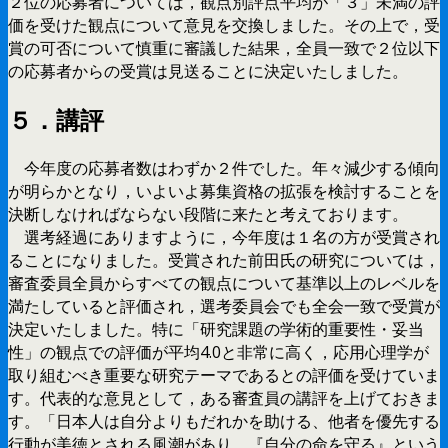
２位の応募者については，観点別評点平均が「３」未満の評
価を受けた観点について意見を交換しました。その上で，受
賞の可否について慎重に審議した結果，全員一致で２位以下
の応募者からの受賞は見送ることに決定いたしました。
５．講評
今年度の応募者数はわずか２件でした。年々減少する傾向
が明らかとなり，いよいよ募集資格の拡張を検討することを
決断しなければならない段階に来たと考えております。
選考経過にありますように，今年度は１名の方が受賞され
ることになりました。受賞された前田氏の研究については，
審査委員全員からすべての観点について基準以上のレベルを
満たしていると評価され，選考委員会でも全会一致で受賞が
決定いたしました。特に「研究課題の学術的重要性・妥当
性」の観点での評価が平均4.0と非常に高く，応用心理学が
取り組むべき重要な研究テーマであるとの評価を受けていま
す。代表的な意見として，ある審査員の講評を上げておきま
す。「日本人は自分よりもだれかを助ける、他者を優先する
行動が美徳とされる風潮があり、『自分の命を守る』という