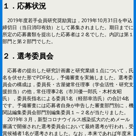
１．応募状況
2019年度若手会員研究奨励賞は，2019年10月31日を申込
締切日（当日消印有効）として募集されました。期日までに
所定の応募書類を提出した応募者は２名でした。内訳は第１
部門と第２部門でした。
２．選考委員会
応募者の提出した研究計画書と研究業績１点について，氏
名を伏せた形でPDF化し，予備審査を実施しました。選考委
員会の構成は，委員長・古屋健常任理事（学会活性・研究支
援担当）の他，常任理事2名（市川優一郎氏・木村友昭
氏），委員長指名による委員1名（軽部幸浩氏）の合計4名
です。予備審査には応募者自身が申告した審査部門別に，機
関誌編集委員会部門別編集委員１～２名が当たりました。
2019年３月，新型コロナウイルス感染拡大のためメール
審議で開催された選考委員会において最終選考が行われ，受
賞候補者1名が選考されました。なお，本来であれば年度末