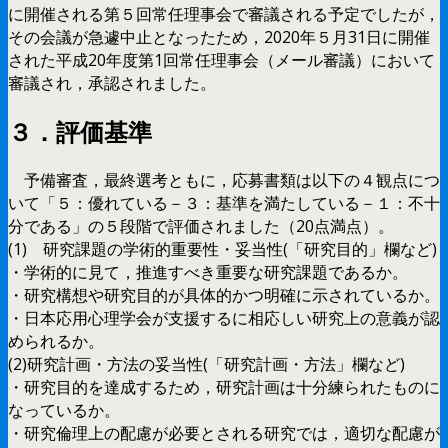
に開催される第５回常任理事会で審議される予定でしたが，
その会議が急遽中止となったため，2020年５月31日に開催
された平成20年度第1回常任理事会（メール審議）において
審議され，承認されました。
３．評価基準
予備審査，最終選考ともに，応募書類は以下の４観点につ
いて「５：優れている－３：基準を満たしている－１：不十
分である」の５段階で評価されました（20点満点）。
(1) 研究課題の学術的重要性・妥当性(「研究目的」欄など)
・学術的に見て，推進すべき重要な研究課題であるか。
・研究構想や研究目的が具体的かつ明確に示されているか。
・日本応用心理学会が支援するに相応しい研究上の意義が認
められるか。
(2)研究計画・方法の妥当性(「研究計画・方法」欄など)
・研究目的を達成するため，研究計画は十分練られたものに
なっているか。
・研究倫理上の配慮が必要とされる研究では，適切な配慮が