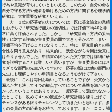
行為や意識が育ちにくいともいえる。このため、自分の命を
自分で守る方法や他者を助けるための方法に関する心理学的
研究は、大変重要な研究といえる。」
一方，２位の応募者の方については，既に英文論文の業績
もお持ちで「研究遂行能力の適切性」では評価平均4.0と非
常に高く評価されました。しかし，「研究計画・方法の妥当
性」に対する評価が審査委員の間で大きく分かれてしまい，
評価平均を下げることになりました。特に，研究目的との整
合性を問う意見があり，結果的に，残念ながら今回は受賞に
は至りませんでした。申請書の限られた文字数では詳細に研
究を説明することは難しいと思いますが，審査委員会にはさ
まざまな部門の先生がいますので，応募の際には他の部門の
先生にも理解しやすい申請書となるよう心がけて下さい。
最後に，これは毎回お願いしていることですが，受賞から
漏れた方も決して４つの観点すべてについて基準を満たさな
かったということはありません。一度応募して選ばれなかっ
たとしても，改めて４つの観点から研究計画を練り上げて，
チャンスがある限りチャレンジして頂きたいと思います。多
くの会員の方の応募をお待ちしております。また，コロナ禍