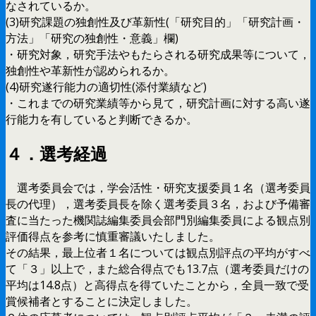
なされているか。
(3)研究課題の独創性及び革新性(「研究目的」「研究計画・
方法」「研究の独創性・意義」欄)
・研究対象，研究手法やもたらされる研究成果等について，
独創性や革新性が認められるか。
(4)研究遂行能力の適切性(添付業績など)
・これまでの研究業績等から見て，研究計画に対する高い遂
行能力を有していると判断できるか。
４．選考経過
選考委員会では，学会活性・研究支援委員１名（選考委員
長の代理），選考委員長を除く選考委員３名，および予備審
査に当たった機関誌編集委員会部門別編集委員による観点別
評価得点を参考に慎重審議いたしました。
その結果，最上位者１名については観点別評点の平均がすべ
て「３」以上で，また総合得点でも13.7点（選考委員だけの
平均は14.8点）と高得点を得ていたことから，全員一致で受
賞候補者とすることに決定しました。