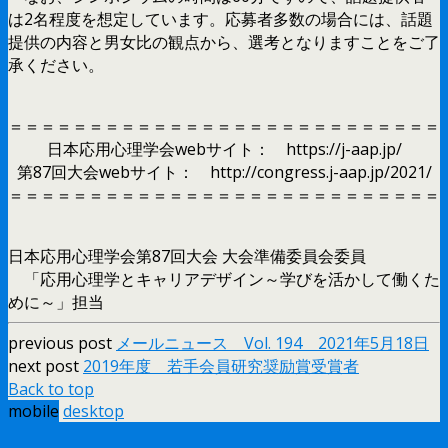
は2名程度を想定しています。応募者多数の場合には、話題
提供の内容と男女比の観点から、選考となりますことをご了
承ください。
＝＝＝＝＝＝＝＝＝＝＝＝＝＝＝＝＝＝＝＝＝＝＝＝＝＝＝
日本応用心理学会webサイト： https://j-aap.jp/
第87回大会webサイト： http://congress.j-aap.jp/2021/
＝＝＝＝＝＝＝＝＝＝＝＝＝＝＝＝＝＝＝＝＝＝＝＝＝＝＝
日本応用心理学会第87回大会 大会準備委員会委員
「応用心理学とキャリアデザイン～学びを活かして働くた
めに～」担当
previous post
メールニュース Vol. 194 2021年5月18日
next post
2019年度 若手会員研究奨励賞受賞者
Back to top
mobile
desktop