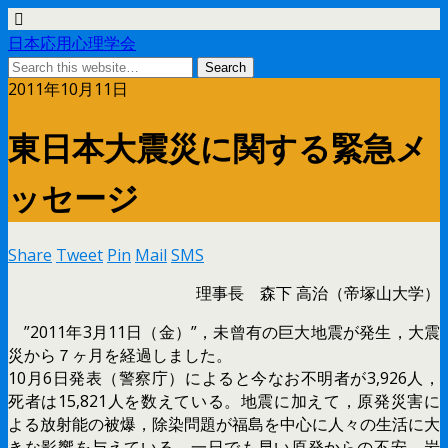
日本応用心理学会
2011年10月11日
東日本大震災に関する緊急メ
ッセージ
Share
Tweet
Pin
Mail
SMS
理事長 森下 高治（帝塚山大学）
”2011年3月11日（金）”，未曾有の巨大地震が発生，大震
災から７ヶ月を経過しました。
10月6日発表（警察庁）によると今なお不明者が3,926人，
死者は15,821人を数えている。地震に加えて，原発災害に
よる放射能の被爆，除染問題が福島を中心に人々の生活に大
きな影響を与えている。一日でも早い原発からの不安，岩