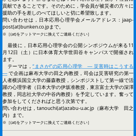
貢献できることです。そのために，学会員が被災者の方々に
援助の手を差しのべてほしいと切に希望致します。
問い合わせは，日本応用心理学会メールアドレス：jaap-
post(at)bunken.co.jpまで。
※［(at)をアットマークに換えてご連絡ください］
最後に，日本応用心理学会の公開シンポジウムが来る11
月12日（土）に日本体育大学世田谷キャンパスで開催され
ます。
テーマは，
“まさか!”の応用心理学 ― 災害時はこうする
―
で企画は麻布大学の田之内教授，司会は災害研究の第一
人者横浜国立大学の藤森教授，シンポジストして第一線で活
躍の心理学者（日本大学の伊坂准教授，東京富士大学の深澤
教授，同志社大学の中谷内教授）を予定しています。奮って
参加をしてくださればと思う次第です。
問い合わせは，tanouchi(at)azabu-u.ac.jp（麻布大学 田之
内）まで。
※［(at)をアットマークに換えてご連絡ください］