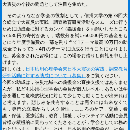
大震災の今後の問題として注目を集めた。
そのようななか学会の役割として，信州大学の第78回大
会総会で大震災の実践，調査教育研究活動をスムーズに行う
ために助成金に対するカンパ（義援金）をお願いしたところ
57,630円の寄付があり，端数分を補い60,000円の基金をも
とに今年度予備費の一部を割り当て1テーマ最高10万円の助
成金でもって3～4件のテーマに助成を行うことになりまし
た。募金をされた皆様には，この場をお借りし御礼を申し上
げます。
詳しくは，
日本応用心理学会東日本大震災の実践，調査教育
研究活動に対する助成について（募集）
をご覧ください。
今回の助成は，被災地域への義援金の直接支援ではありませ
んが，私ども応用心理学会の会員が個人レベル，あるいは学
会を通して危機的状況に対して少しでも動くことが出来れば
と考えます。悲しみを共有することは完全には出来なくて
も，専門の立場からリスク管理，こころのケア，交通，看
護・保健，医療活動，教育，福祉，ボランテイア活動に会員
皆様が積極的に関わってくださることが，学会としての務め
かと思います。肝心なことは，日本応用心理学会が，社会に