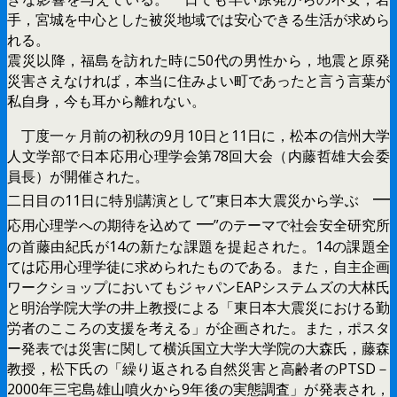
手，宮城を中心とした被災地域では安心できる生活が求めら
れる。
震災以降，福島を訪れた時に50代の男性から，地震と原発
災害さえなければ，本当に住みよい町であったと言う言葉が
私自身，今も耳から離れない。
丁度一ヶ月前の初秋の9月10日と11日に，松本の信州大学
人文学部で日本応用心理学会第78回大会（内藤哲雄大会委
員長）が開催された。
━
二日目の11日に特別講演として”東日本大震災から学ぶ
━
応用心理学への期待を込めて
”のテーマで社会安全研究所
の首藤由紀氏が14の新たな課題を提起された。14の課題全
ては応用心理学徒に求められたものである。また，自主企画
ワークショップにおいてもジャパンEAPシステムズの大林氏
と明治学院大学の井上教授による「東日本大震災における勤
労者のこころの支援を考える」が企画された。また，ポスタ
ー発表では災害に関して横浜国立大学大学院の大森氏，藤森
教授，松下氏の「繰り返される自然災害と高齢者のPTSD－
2000年三宅島雄山噴火から9年後の実態調査」が発表され，