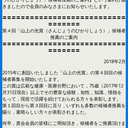
きましたので会員のみなさまにお知らせいたします。
〓〓〓〓〓〓〓〓〓〓〓〓〓〓〓〓〓〓〓〓〓〓〓〓〓〓〓
〓〓〓〓〓〓〓
第４回「山上の光賞（さんじょうのひかりしょう）」候補者
推薦のご案内
〓〓〓〓〓〓〓〓〓〓〓〓〓〓〓〓〓〓〓〓〓〓〓〓〓〓〓
〓〓〓〓〓〓〓
2018年2月
2015年に創設いたしました「山上の光賞」の第４回目の候
補者募集を開始いたします。
この賞は広範な健康・医療分野において，75歳（2017年12
月31日現在）以上でその豊富な経験，知性，知識，情熱を
もって，現役で活躍を続けておられる方々を表彰します。
第１回目から第３回目に亘り，いずれも多数の候補者推薦を
賜り，素晴らしい方々が表彰されました。
何卒，貴会会員の皆様にご周知頂き，候補者をご推薦頂けま