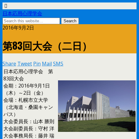
日本応用心理学会
2016年9月2日
第83回大会（二日）
Share
Tweet
Pin
Mail
SMS
日本応用心理学会 第
83回大会
会期：2016年9月1日
（木）～2日（金）
会場：札幌市立大学
（北海道・桑園キャン
パス）
大会委員長：山本 勝則
大会副委員長：守村 洋
大会事務局長：藤井 瑞