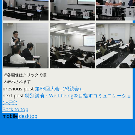
※各画像はクリックで拡
大表示されます
previous post
第83回大会（懇親会）
next post
特別講演：Well-beingを目指すコミュニケーショ
ン研究
Back to top
mobile
desktop