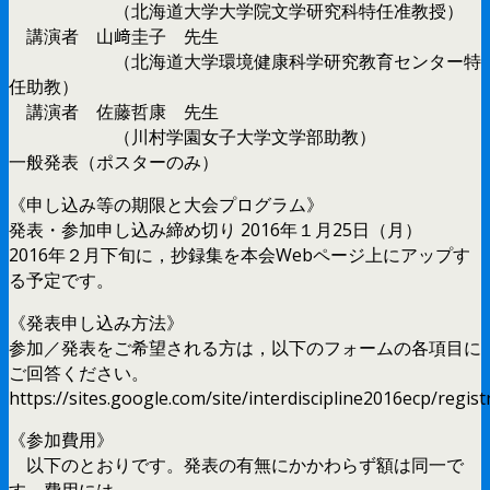
（北海道大学大学院文学研究科特任准教授）
講演者 山﨑圭子 先生
（北海道大学環境健康科学研究教育センター特
任助教）
講演者 佐藤哲康 先生
（川村学園女子大学文学部助教）
一般発表（ポスターのみ）
《申し込み等の期限と大会プログラム》
発表・参加申し込み締め切り 2016年１月25日（月）
2016年２月下旬に，抄録集を本会Webページ上にアップす
る予定です。
《発表申し込み方法》
参加／発表をご希望される方は，以下のフォームの各項目に
ご回答ください。
https://sites.google.com/site/interdiscipline2016ecp/regist
《参加費用》
以下のとおりです。発表の有無にかかわらず額は同一で
す。費用には，