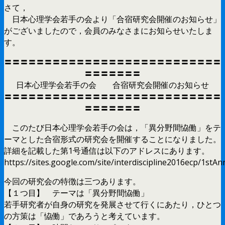
さて，
日本心理学会若手の会より「合宿研究会開催のお知らせ」
がございましたので，会員のみなさまにお知らせいたしま
す。
〓〓〓〓〓〓〓〓〓〓〓〓〓〓〓〓〓〓〓〓〓〓〓〓〓〓〓
〓〓〓〓〓〓〓
日本心理学会若手の会 合宿研究会開催のお知らせ
〓〓〓〓〓〓〓〓〓〓〓〓〓〓〓〓〓〓〓〓〓〓〓〓〓〓〓
〓〓〓〓〓〓〓
このたび日本心理学会若手の会は，「異分野間恊働」をテ
ーマとした合宿形式の研究会を開催することになりました。
詳細を記載した第1号通信は以下のアドレスにあります。
https://sites.google.com/site/interdiscipline2016ecp/1st
今回の研究会の特徴は三つあります。
【１つ目】 テーマは「異分野間恊働」
若手研究者が自身の研究を発展させて行くにあたり，ひとつ
の方策は「恊働」であろうと考えています。