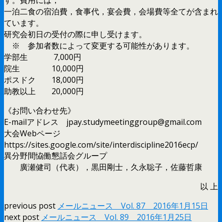
一泊二食の宿泊費，食事代，宴会費，会場費等全てが含まれ
ています。
研究会初日の受付の際に申し受けます。
※ 参加者数によって変更する可能性があります。
学部生 7,000円
院生 10,000円
ポスドク 18,000円
助教以上 20,000円
《お問い合わせ先》
E-mailアドレス jpay.studymeetinggroup@gmail.com
大会Webページ
https://sites.google.com/site/interdiscipline2016ecp/
異分野間恊働懇話会グループ
廣瀬健司（代表），黒田剛士，久永聡子，佐藤哲康
以 上
previous post
メールニュース Vol. 87 2016年1月15日
next post
メールニュース Vol. 89 2016年1月25日