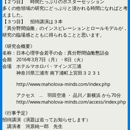
【２つ目】 時間たっぷりのポスターセッション
多くの他領域の研究にどっぷりと浸かれる時間になればと考
えました。
【３つ目】 招待講演は３本
「異分野間恊働」のインスピレーションとロールモデルが，
研究の臨場感とともに得られることと思います。
《研究会概要》
名称：日本心理学会若手の会：異分野間恊働懇話会
会期 2016年3月7日（月）・8日（火）
会場 ホテルマホロバ・マインズ三浦
神奈川県三浦市 南下浦町上宮田３２３１
http://www.maholova-minds.com/index.php
アクセス … 羽田空港 ・ 品川／新横浜 から70分
http://www.maholova-minds.com/access/index.php
《行事予定》
招待講演（演題は追ってお知らせします）
講演者 河原純一郎 先生