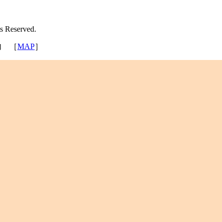
ts Reserved.
内 ［
MAP
］