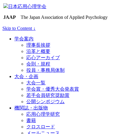
日本応用心理学会
JAAP
The Japan Association of Applied Psychology
Skip to Content ↓
学会案内
理事長挨拶
沿革と概要
応心アーカイブ
会則・規程
役員・事務局体制
大会・企画
大会一覧
学会賞・優秀大会発表賞
若手会員研究奨励賞
公開シンポジウム
機関誌・出版物
応用心理学研究
書籍
クロスロード
メールニュース