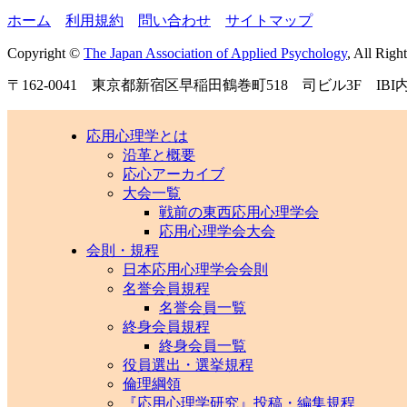
ホーム
｜
利用規約
｜
問い合わせ
｜
サイトマップ
Copyright ©
The Japan Association of Applied Psychology
, All Righ
〒162-0041 東京都新宿区早稲田鶴巻町518 司ビル3F IBI
応用心理学とは
沿革と概要
応心アーカイブ
大会一覧
戦前の東西応用心理学会
応用心理学会大会
会則・規程
日本応用心理学会会則
名誉会員規程
名誉会員一覧
終身会員規程
終身会員一覧
役員選出・選挙規程
倫理綱領
『応用心理学研究』投稿・編集規程