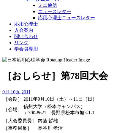
ミニ通信
ニュースレター
応用心理士ニュースレター
応用心理士
入会案内
問い合わせ
リンク
学会員専用
［おしらせ］第78回大会
9月 10th, 2011
［会期］
2011年9月10日（土）～11日（日）
信州大学（松本キャンパス）
［会場］
〒390-8621 長野県松本市旭3-1-1
［大会委員長］
内藤 哲雄
［事務局長］
長谷川 孝治