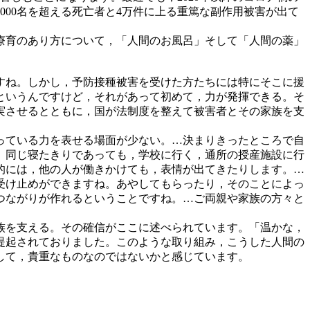
000名を超える死亡者と4万件に上る重篤な副作用被害が出て
療育のあり方について，「人間のお風呂」そして「人間の薬」
すね。しかし，予防接種被害を受けた方たちには特にそこに援
というんですけど，それがあって初めて，力が発揮できる。そ
実させるとともに，国が法制度を整えて被害者とその家族を支
っている力を表せる場面が少ない。…決まりきったところで自
。同じ寝たきりであっても，学校に行く，通所の授産施設に行
的には，他の人が働きかけても，表情が出てきたりします。…
受け止めができますね。あやしてもらったり，そのことによっ
つながりが作れるということですね。…ご両親や家族の方々と
族を支える。その確信がここに述べられています。「温かな，
提起されておりました。このような取り組み，こうした人間の
して，貴重なものなのではないかと感じています。