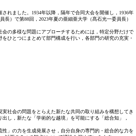
されました。1934年以降，隔年で合同大会を開催し，1936年
長）で第88回，2023年夏の亜細亜大学（髙石光一委員長）
社会の多様な問題にアプローチするためには，特定分野だけで
野をひとつにまとめて部門構成を行い，各部門の研究の充実・
現実社会の問題をとらえた新たな共同の取り組みを構想してき
り出し，新たな「学術的な越境」を可能にする「総合知」，
流性」の力を生成発展させ，自分自身の専門的・総合的な力を