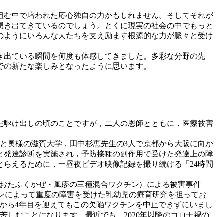
組む中で培われた応心独自の力かもしれません。そしてそれが
湧き出てきているのでしょう。とくに現実の社会の中でもっと
のようにいろんな人たちを支え励ます根源的な力が脈々と受け
き出ている瞬間を何度も体感してきました。多彩な分野の先
での新たな楽しみとなったように思います。
だ駆け出しの頃のことですが，二人の恩師とともに，医療被害
生と奥様の滋賀大学，田中杉恵先生の3人で京都から大阪に向か
と発達診断を実施され，予防接種の副作用で受けた発達上の障
らえるために，一昼夜ビデオ映像記録を撮り続ける「24時間
おたふくかぜ・風疹の三種混合ワクチン）による被害事件
クチンによって重度の障害を受けた乳幼児の療育研究を担ってお
から4年目を迎えてもこの欠陥ワクチンを中止できずにいまし
に苦しむことになります。最近でも，2020年以降のコロナ禍の