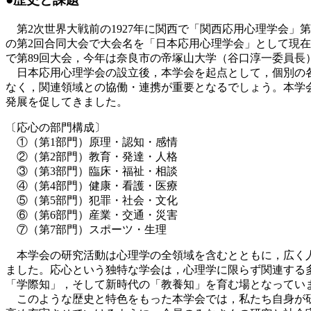
第2次世界大戦前の1927年に関西で「関西応用心理学会」第１
の第2回合同大会で大会名を「日本応用心理学会」として現在に
で第89回大会，今年は奈良市の帝塚山大学（谷口淳一委員長
日本応用心理学会の設立後，本学会を起点として，個別の各
なく，関連領域との協働・連携が重要となるでしょう。本学
発展を促してきました。
〔応心の部門構成〕
①（第1部門）原理・認知・感情
②（第2部門）教育・発達・人格
③（第3部門）臨床・福祉・相談
④（第4部門）健康・看護・医療
⑤（第5部門）犯罪・社会・文化
⑥（第6部門）産業・交通・災害
⑦（第7部門）スポーツ・生理
本学会の研究活動は心理学の全領域を含むとともに，広く人
ました。応心という独特な学会は，心理学に限らず関連する
「学際知」，そして新時代の「教養知」を育む場となってい
このような歴史と特色をもった本学会では，私たち自身が研