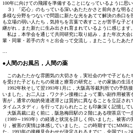
100年に向けての飛躍を準備することになっているように思
３）「応心」のもっている深いあたたかさと前向きな明るさ
多様な分野をつないで問題に新たな光をあてて解決の糸口を
も立場の弱い人たち，気持ちを言葉で表すことが苦手な子ど
継がれ，また新たに生み出され育まれているように感じます
私は，本学会を通じて共同研究に取り組み，また年次大会に
輩・同輩・若手の方々と出会って交流し，またこうしたあた
…
●人間のお風呂，人間の薬
このあたたかな雰囲気の大切さを，実社会の中で子どもたち
を受けた子どもたちの発達と療育の研究と，その家族の生活
1992年秋そして翌1993年1月に，大阪高等裁判所での
いました。お二人は，ワクチン接種によって重い副作用被害
害が，通常の知的発達遅滞とは質的に異なることを立証され
タイムスタディ」を行っておられたことも印象深く記憶して
大阪高裁に赴く前に，阪急梅田駅の２階にある喫茶店で一息
（1989～1993年）の経過と状況を詳しく伺いました。被
り，被害の実情は体感していました。この時期すでにMMR
た。1993年の接種見合わせが決定されるまでに，全国で1～2