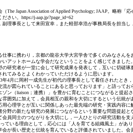
n Association of Applied Psychology; 
//j-aap.jp/?page_id=62
中真介，副理事長として来田宣幸，また軽部幸浩が事務局長を担当し
る仕事に携わり，京都の龍谷大学大宮学舎で多くのみなさんを
かいアットホームな学会だなということをよく感じてきました
野の研究者が一堂に会して研究成果を発表して，互いに切磋琢
されてみるとよくわかっていただけるように思います。
003年4月に岡村一成先生が初代の理事長として着任されたと
交流が図られていることにあると思っております」と語ってお
ン（liaison；連携）」を豊かに育むことにつながると提起
雰囲気に加えて，会員相互の親和を大切にするという伝統が
応用心理学とが互いに関係しあった最先端の研究・実践内容に
諸分野の新たな研究の発展につながるという重要な問題提起と
会員同士のつながりを大切にし，一人ひとりの研究活動を支
なっている理由として，応心には「人を育てる組織風土」があ
学会が長い歴史と伝統を育んでいると評価されていました。会