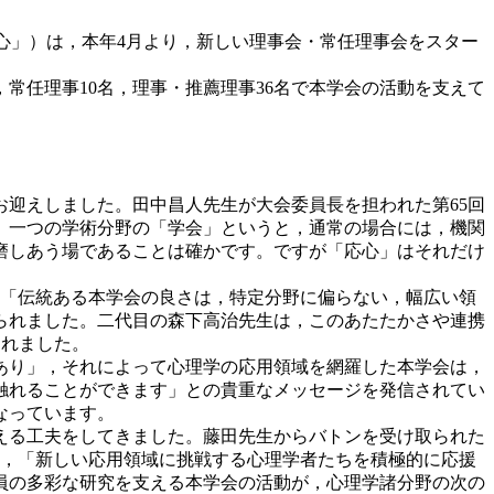
JAAP。略称「応心」）は，本年4月より，新しい理事会・常任理事会をスター
，常任理事10名，理事・推薦理事36名で本学会の活動を支えて
お迎えしました。田中昌人先生が大会委員長を担われた第65回
。一つの学術分野の「学会」というと，通常の場合には，機関
磨しあう場であることは確かです。ですが「応心」はそれだけ
き，「伝統ある本学会の良さは，特定分野に偏らない，幅広い領
られました。二代目の森下高治先生は，このあたたかさや連携
されました。
あり」，それによって心理学の応用領域を網羅した本学会は，
触れることができます」との貴重なメッセージを発信されてい
なっています。
える工夫をしてきました。藤田先生からバトンを受け取られた
り，「新しい応用領域に挑戦する心理学者たちを積極的に応援
員の多彩な研究を支える本学会の活動が，心理学諸分野の次の