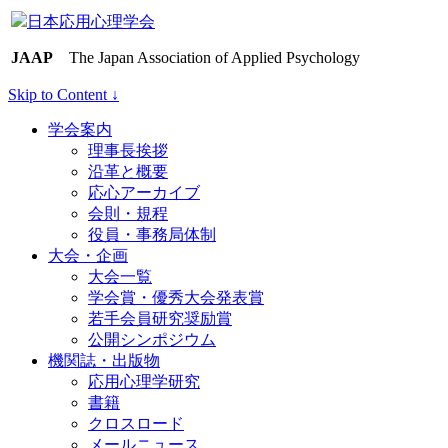
日本応用心理学会
JAAP
The Japan Association of Applied Psychology
Skip to Content ↓
学会案内
理事長挨拶
沿革と概要
応心アーカイブ
会則・規程
役員・事務局体制
大会・企画
大会一覧
学会賞・優秀大会発表賞
若手会員研究奨励賞
公開シンポジウム
機関誌・出版物
応用心理学研究
書籍
クロスロード
メールニュース