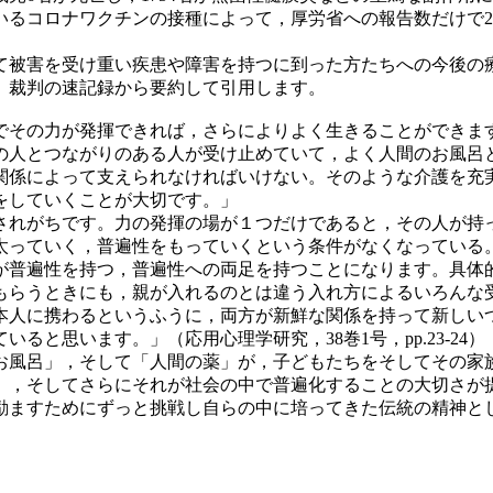
ているコロナワクチンの接種によって，厚労省への報告数だけで2
被害を受け重い疾患や障害を持つに到った方たちへの今後の
。裁判の速記録から要約して引用します。
その力が発揮できれば，さらによりよく生きることができま
の人とつながりのある人が受け止めていて，よく人間のお風呂
関係によって支えられなければいけない。そのような介護を充
をしていくことが大切です。」
れがちです。力の発揮の場が１つだけであると，その人が持
太っていく，普遍性をもっていくという条件がなくなっている
が普遍性を持つ，普遍性への両足を持つことになります。具体
もらうときにも，親が入れるのとは違う入れ方によるいろんな
本人に携わるというふうに，両方が新鮮な関係を持って新しい
と思います。」（応用心理学研究，38巻1号，pp.23-24）
風呂」，そして「人間の薬」が，子どもたちをそしてその家
」，そしてさらにそれが社会の中で普遍化することの大切さが
励ますためにずっと挑戦し自らの中に培ってきた伝統の精神と