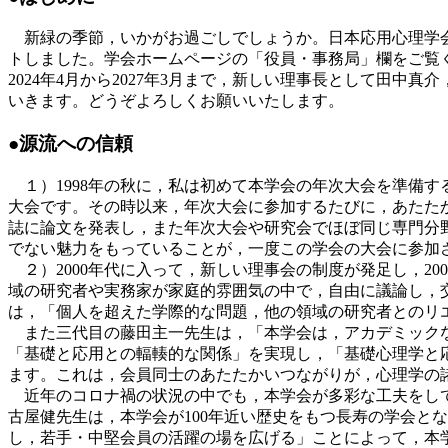
新緑の季節，いかがお過ごしでしょうか。日本応用心理学会（The Japa
トしました。学会ホームページの「役員・事務局」欄をご覧ください。https:
2024年4月から2027年3月まで，新しい理事長として田
いきます。どうぞよろしくお願いいたします。
●源流への信頼
１）1998年の秋に，私は初めて本学会の年次大会を準備す
大会です。その時以来，年次大会に参加するたびに，あたた
誌に論文を発表し，また年次大会や研究会でほぼ同じ専門分
でない魅力をもっていることが，一度この学会の大会に参加
２）2000年代に入って，新しい理事会の制度が発足し，2
域の研究者や実務家が家庭的雰囲気の中で，自由に議論し，
は，「個人を超えた学際的な問題，他の領域の研究者とのリエゾ
また三代目の藤田主一先生は，「本学会は，アカデミックな
「基礎と応用との輻輳的な関係」を実現し，「基礎心理学と
ます。これは，会員同士のあたたかいつながりが，心理学の
近年のコロナ禍の状況の中でも，本学会が多彩な工夫をして
古屋健先生は，本学会が100年近い歴史をもつ長寿の学会と
し，若手・中堅会員の活躍の場を広げる」ことによって，本