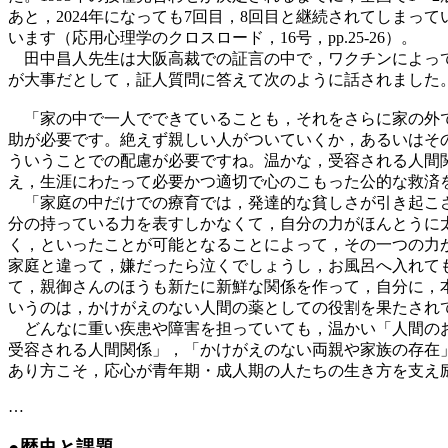
あと，2024年になっても7回目，8回目と継続されてしまっ
います（応用心理学のクロスロード，16号，pp.25-26）。
田中昌人先生は大阪高裁での証言の中で，ワクチンによって
が大事だとして，証人質問に答えて次のように話されました
「家の中で一人でできていることも，それをさらに家の外で
助が必要です。絶えず親しい人がついていくか，あるいはそ
ういうことでの配慮が必要ですね。温かな，受容される人間
え，生涯にわたって必要かつ適切で心のこもった公的な救済
「家庭の中だけでの療育では，発達的な貧しさが引き起こさ
分の持っている力を表すしかなくて，自分の力がほんとうに
く，といったことが可能となることによって，その一つの力
家庭と違って，嫌だったら泣くでしょうし，お風呂へ入れて
て，親御さんのほうも新たに新鮮な関係を作って，自分に，
いうのは，かけがえのない人間の薬としての役割を果たされている
どんなに重い疾患や障害を担っていても，温かい「人間のお
受容される人間関係」，「かけがえのない両親や家族の存在
あり方こそ，応心が青年期・成人期の人たちの生き方を支え
…
●歴史と課題