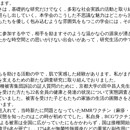
います。
は，基礎的な研究だけでなく，多彩な社会実践の活動と取り
照らし出していく。本学会のこうした不思議な魅力はどこから
もたちを優しく包み込むような雰囲気をもつこの学会には，そ
。
参加する中で，相手を励ますそのような温かな心の源泉が湧
たかな時空間との思いがけない出会いがあって，研究生活の中
を助ける活動の中で，肌で実感した経験があります。私がま
を支えるための新たな調査研究に取り組んでおりました。
予防接種被害集団訴訟の証人質問のために，京都大学の田中昌人先
を受けた方たち22名全員の健康と発達の状況について実態調査
ていました。被害を受けた子どもたちの家族の生活の困難さをと
います。
入れて，当時新たに問題となっていたMMRワクチン（麻疹・
害の実態を知ったのはこの時が初めてでした。私自身，BCGワ
による被害は全国に広がっていたにもかかわらず，国は接種開始
歳児6名が死亡し，1754名が無菌性髄膜炎などの重篤な副作用