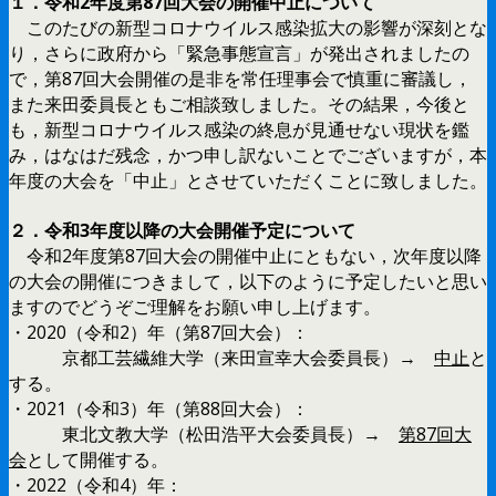
１．令和2年度第87回大会の開催中止について
このたびの新型コロナウイルス感染拡大の影響が深刻とな
り，さらに政府から「緊急事態宣言」が発出されましたの
で，第87回大会開催の是非を常任理事会で慎重に審議し，
また来田委員長ともご相談致しました。その結果，今後と
も，新型コロナウイルス感染の終息が見通せない現状を鑑
み，はなはだ残念，かつ申し訳ないことでございますが，本
年度の大会を「中止」とさせていただくことに致しました。
２．令和3年度以降の大会開催予定について
令和2年度第87回大会の開催中止にともない，次年度以降
の大会の開催につきまして，以下のように予定したいと思い
ますのでどうぞご理解をお願い申し上げます。
・2020（令和2）年（第87回大会）：
京都工芸繊維大学（来田宣幸大会委員長）→
中止
と
する。
・2021（令和3）年（第88回大会）：
東北文教大学（松田浩平大会委員長）→
第87回大
会
として開催する。
・2022（令和4）年：