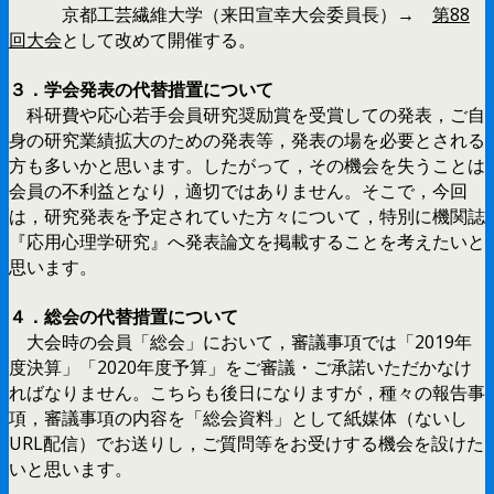
京都工芸繊維大学（来田宣幸大会委員長）→
第88
回大会
として改めて開催する。
３．学会発表の代替措置について
科研費や応心若手会員研究奨励賞を受賞しての発表，ご自
身の研究業績拡大のための発表等，発表の場を必要とされる
方も多いかと思います。したがって，その機会を失うことは
会員の不利益となり，適切ではありません。そこで，今回
は，研究発表を予定されていた方々について，特別に機関誌
『応用心理学研究』へ発表論文を掲載することを考えたいと
思います。
４．総会の代替措置について
大会時の会員「総会」において，審議事項では「2019年
度決算」「2020年度予算」をご審議・ご承諾いただかなけ
ればなりません。こちらも後日になりますが，種々の報告事
項，審議事項の内容を「総会資料」として紙媒体（ないし
URL配信）でお送りし，ご質問等をお受けする機会を設けた
いと思います。