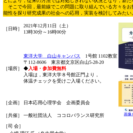
どにより，従来の方法では対処しきれない状況となり，新た
そこで今回，最前線でこの問題に取り組んでいる方々をお
能性を探り研究成果の社会への応用，実装を検討してみたい
2021年12月11日（土）
［日時］
13時30分～16時00分
東洋大学 白山キャンパス
1号館 1102教室
〒112-8606 東京都文京区白山5-28-20
［場所］
◆
入場・参加費無料
入場は，東洋大学８号館正門より，
体温チェックを受けご入場ください。
［企画］
日本応用心理学会 企画委員会
画像
［共催］
一般社団法人 ココロバランス研究所
［司 会］