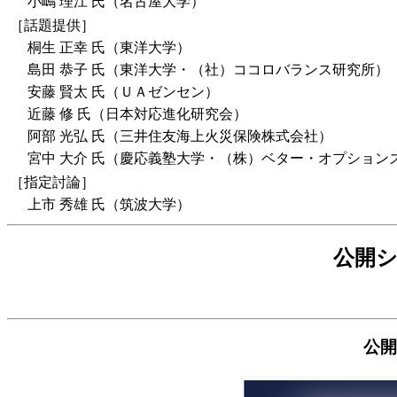
小嶋 理江 氏（名古屋大学）
［話題提供］
桐生 正幸 氏（東洋大学）
島田 恭子 氏（東洋大学・（社）ココロバランス研究所）
安藤 賢太 氏（ＵＡゼンセン）
近藤 修 氏（日本対応進化研究会）
阿部 光弘 氏（三井住友海上火災保険株式会社）
宮中 大介 氏（慶応義塾大学・（株）ベター・オプション
［指定討論］
上市 秀雄 氏（筑波大学）
公開
公開