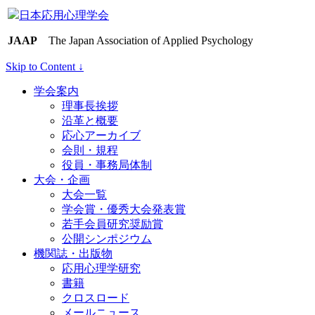
日本応用心理学会
JAAP
The Japan Association of Applied Psychology
Skip to Content ↓
学会案内
理事長挨拶
沿革と概要
応心アーカイブ
会則・規程
役員・事務局体制
大会・企画
大会一覧
学会賞・優秀大会発表賞
若手会員研究奨励賞
公開シンポジウム
機関誌・出版物
応用心理学研究
書籍
クロスロード
メールニュース