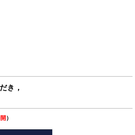
だき，
公開
）